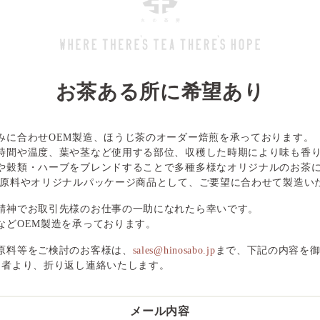
お茶ある所に希望あり
みに合わせOEM製造、ほうじ茶のオーダー焙煎を承っております。
時間や温度、葉や茎など使用する部位、収穫した時期により味も香
や穀類・ハーブをブレンドすることで多種多様なオリジナルのお茶
ク原料やオリジナルパッケージ商品として、ご要望に合わせて製造い
精神でお取引先様のお仕事の一助になれたら幸いです。
などOEM製造を承っております。
原料等をご検討のお客様は、
sales@hinosabo.jp
まで、下記の内容を
当者より、折り返し連絡いたします。
メール内容