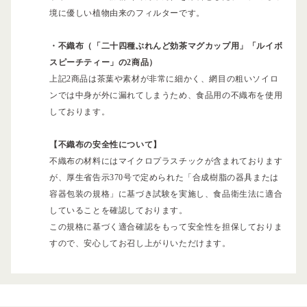
境に優しい植物由来のフィルターです。
・不織布（「二十四種ぶれんど効茶マグカップ用」「ルイボ
スピーチティー」の2商品）
上記2商品は茶葉や素材が非常に細かく、網目の粗いソイロ
ンでは中身が外に漏れてしまうため、食品用の不織布を使用
しております。
【不織布の安全性について】
不織布の材料にはマイクロプラスチックが含まれております
が、厚生省告示370号で定められた「合成樹脂の器具または
容器包装の規格」に基づき試験を実施し、食品衛生法に適合
していることを確認しております。
この規格に基づく適合確認をもって安全性を担保しておりま
すので、安心してお召し上がりいただけます。