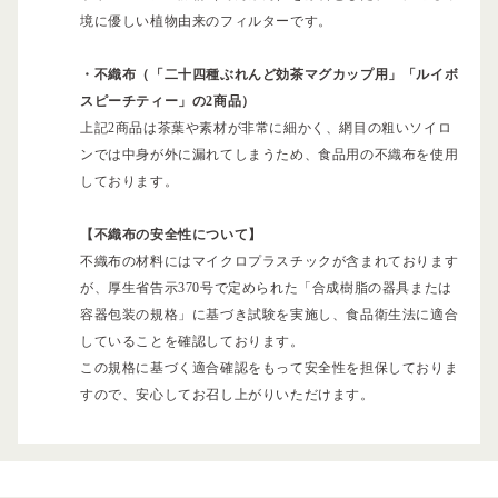
境に優しい植物由来のフィルターです。
・不織布（「二十四種ぶれんど効茶マグカップ用」「ルイボ
スピーチティー」の2商品）
上記2商品は茶葉や素材が非常に細かく、網目の粗いソイロ
ンでは中身が外に漏れてしまうため、食品用の不織布を使用
しております。
【不織布の安全性について】
不織布の材料にはマイクロプラスチックが含まれております
が、厚生省告示370号で定められた「合成樹脂の器具または
容器包装の規格」に基づき試験を実施し、食品衛生法に適合
していることを確認しております。
この規格に基づく適合確認をもって安全性を担保しておりま
すので、安心してお召し上がりいただけます。