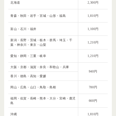
北海道
2,300円
青森・秋田・岩手・宮城・山形・福島
1,810円
富山・石川・福井
1,100円
新潟・長野・茨城・栃木・群馬・埼玉・千
1,210円
葉・神奈川・東京・山梨
愛知・静岡・三重・岐阜
1,210円
大阪・京都・滋賀・奈良・和歌山・兵庫
940円
香川・徳島・高知・愛媛
岡山・広島・山口・鳥取・島根
780円
福岡・佐賀・長崎・熊本・大分・宮崎・鹿児
660円
島
沖縄
1,810円