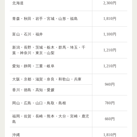
北海道
2,300円
青森・秋田・岩手・宮城・山形・福島
1,810円
富山・石川・福井
1,100円
新潟・長野・茨城・栃木・群馬・埼玉・千
1,210円
葉・神奈川・東京・山梨
愛知・静岡・三重・岐阜
1,210円
大阪・京都・滋賀・奈良・和歌山・兵庫
940円
香川・徳島・高知・愛媛
岡山・広島・山口・鳥取・島根
780円
福岡・佐賀・長崎・熊本・大分・宮崎・鹿児
660円
島
沖縄
1,810円