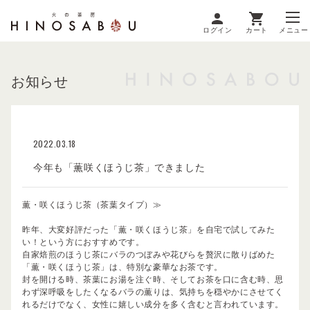
ログイン
カート
メニュー
お知らせ
2022.03.18
今年も「薫咲くほうじ茶」できました
薫・咲くほうじ茶（茶葉タイプ）≫
昨年、大変好評だった「薫・咲くほうじ茶」を自宅で試してみた
い！という方におすすめです。
自家焙煎のほうじ茶にバラのつぼみや花びらを贅沢に散りばめた
「薫・咲くほうじ茶」は、特別な豪華なお茶です。
封を開ける時、茶葉にお湯を注ぐ時、そしてお茶を口に含む時、思
わず深呼吸をしたくなるバラの薫りは、気持ちを穏やかにさせてく
れるだけでなく、女性に嬉しい成分を多く含むと言われています。