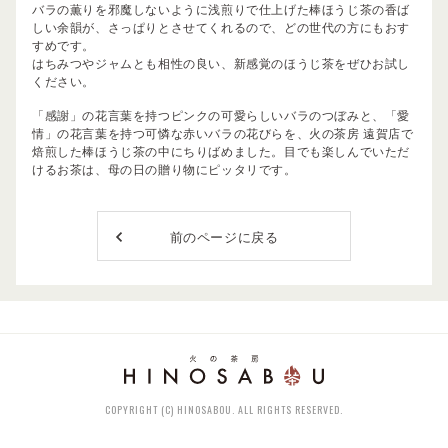
バラの薫りを邪魔しないように浅煎りで仕上げた棒ほうじ茶の香ば
しい余韻が、さっぱりとさせてくれるので、どの世代の方にもおす
すめです。
はちみつやジャムとも相性の良い、新感覚のほうじ茶をぜひお試し
ください。
「感謝」の花言葉を持つピンクの可愛らしいバラのつぼみと、「愛
情」の花言葉を持つ可憐な赤いバラの花びらを、火の茶房 遠賀店で
焙煎した棒ほうじ茶の中にちりばめました。目でも楽しんでいただ
けるお茶は、母の日の贈り物にピッタリです。
前のページに戻る
COPYRIGHT (C) HINOSABOU. ALL RIGHTS RESERVED.