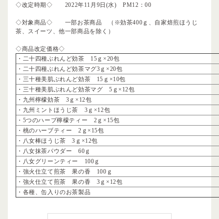
◇改定時期◇ 2022年11月9日(水) PM12：00
◇対象商品◇ 一部お茶商品 （※効茶400ｇ、自家焙煎ほうじ
茶、スイーツ、他一部商品を除く）
◇商品改定価格◇
・二十四種ぶれんど効茶 15ｇ×20包
・二十四種ぶれんど効茶マグ3ｇ×20包
・三十種美肌ぶれんど効茶 15ｇ×10包
・三十種美肌ぶれんど効茶マグ 5ｇ×12包
・九州檸檬効茶 3ｇ×12包
・九州ミントほうじ茶 3ｇ×12包
・5つのハーブ檸檬ティー 2ｇ×15包
・桃のハーブティー 2ｇ×15包
・八女棒ほうじ茶 3ｇ×12包
・八女抹茶パウダー 60ｇ
・八女グリーンティー 100ｇ
・強火仕立て煎茶 果の香 100ｇ
・強火仕立て煎茶 果の香 3ｇ×12包
・各種、缶入りのお茶製品