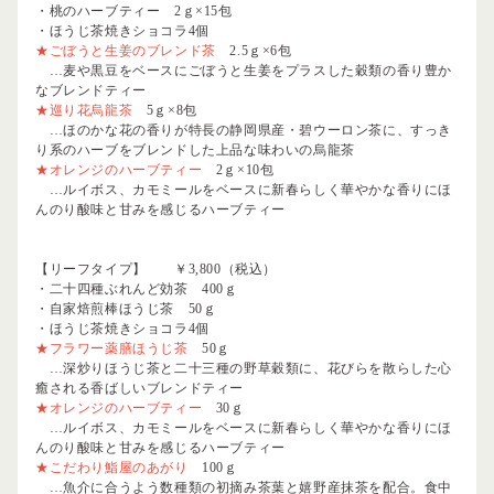
・
桃のハーブティー 2ｇ×15包
・
ほうじ茶焼きショコラ
4個
★ごぼうと生姜のブレンド茶
2.5ｇ×6包
…麦や黒豆をベースにごぼうと生姜をプラスした穀類の香り豊か
なブレンドティー
★巡り花烏龍茶
5ｇ×8包
…ほのかな花の香りが特長の静岡県産・碧ウーロン茶に、すっき
り系のハーブをブレンドした上品な味わいの烏龍茶
★オレンジのハーブティー
2ｇ×10包
…ルイボス、カモミールをベースに新春らしく華やかな香りにほ
んのり酸味と甘みを感じるハーブティー
【リーフタイプ】 ￥3,800（税込）
・
二十四種ぶれんど効茶 400ｇ
・
自家焙煎棒ほうじ茶 50ｇ
・
ほうじ茶焼きショコラ
4個
★フラワー薬膳ほうじ茶
50ｇ
…深炒りほうじ茶と二十三種の野草穀類に、花びらを散らした心
癒される香ばしいブレンドティー
★オレンジのハーブティー
30ｇ
…ルイボス、カモミールをベースに新春らしく華やかな香りにほ
んのり酸味と甘みを感じるハーブティー
★こだわり鮨屋のあがり
100ｇ
…魚介に合うよう数種類の初摘み茶葉と嬉野産抹茶を配合。食中