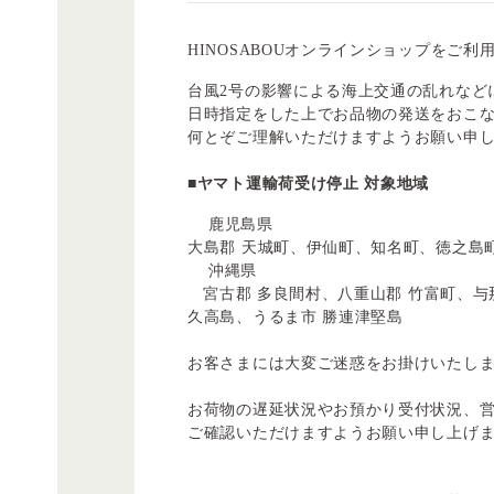
HINOSABOUオンラインショップをご
台風2号の影響による海上交通の乱れなど
日時指定をした上でお品物の発送をおこ
何とぞご理解いただけますようお願い申
■ヤマト運輸荷受け停止 対象地域
鹿児島県
大島郡 天城町、伊仙町、知名町、徳之島
沖縄県
宮古郡 多良間村、八重山郡 竹富町、与
久高島、うるま市 勝連津堅島
お客さまには大変ご迷惑をお掛けいたし
お荷物の遅延状況やお預かり受付状況、
ご確認いただけますようお願い申し上げ