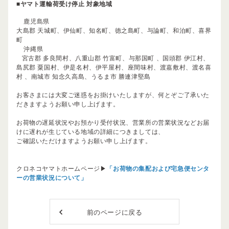
■ヤマト運輸荷受け停止 対象地域
鹿児島県
大島郡 天城町、伊仙町、知名町、徳之島町、与論町、和泊町、喜界
町
沖縄県
宮古郡 多良間村、八重山郡 竹富町、与那国町 、国頭郡 伊江村、
島尻郡 粟国村、伊是名村、伊平屋村、座間味村、渡嘉敷村、渡名喜
村 、南城市 知念久高島、うるま市 勝連津堅島
お客さまには大変ご迷惑をお掛けいたしますが、何とぞご了承いた
だきますようお願い申し上げます。
お荷物の遅延状況やお預かり受付状況、営業所の営業状況などお届
けに遅れが生じている地域の詳細につきましては、
ご確認いただけますようお願い申し上げます。
クロネコヤマトホームページ▶
「お荷物の集配および宅急便センタ
ーの営業状況について」
前のページに戻る