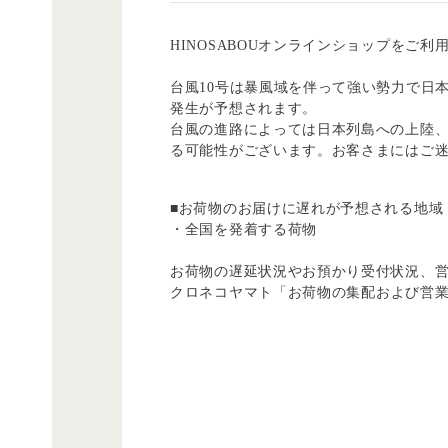
HINOSABOUオンラインショップをご
台風10号は暴風域を伴って強い勢力で日
発生が予想されます。
台風の進路によっては日本列島への上陸、
る可能性がございます。お客さまにはご
■お荷物のお届けに遅れが予想される地域
・全国を発着する荷物
お荷物の遅延状況やお預かり受付状況、
クロネコヤマト
「お荷物の集配および営