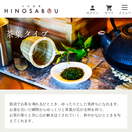
ログイン
カート
メニュー
急須でお茶を淹れるひととき、ゆったりとした気持ちになれます。
お湯を注いだ瞬間からゆっくりと茶葉が広がる時を待つ。
お茶の香りと共に心が解きほぐされていく、和やかなひとときを与
えてくれます。