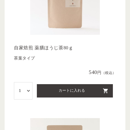
自家焙煎 薬膳ほうじ茶80ｇ
茶葉タイプ
540
円
（税込）
カートに入れる