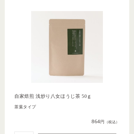
自家焙煎 浅炒り八女ほうじ茶 50ｇ
茶葉タイプ
864
円
（税込）