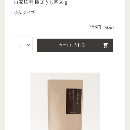
自家焙煎 棒ほうじ茶50ｇ
茶葉タイプ
756
円
（税込）
カートに入れる