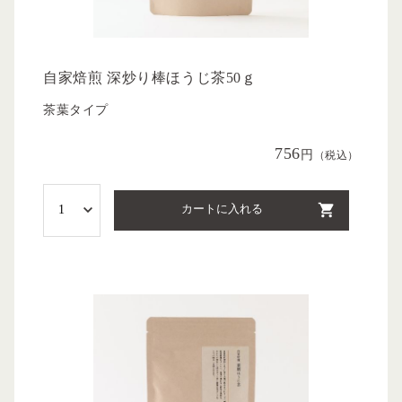
自家焙煎 深炒り棒ほうじ茶50ｇ
茶葉タイプ
756
円
（税込）
カートに入れる