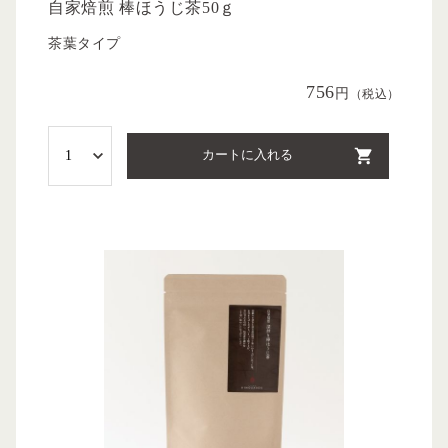
自家焙煎 棒ほうじ茶50ｇ
茶葉タイプ
756
円
（税込）
カートに入れる