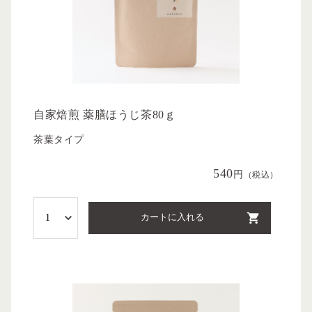
自家焙煎 薬膳ほうじ茶80ｇ
茶葉タイプ
540
円
（税込）
カートに入れる