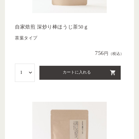
自家焙煎 深炒り棒ほうじ茶50ｇ
茶葉タイプ
756
円
（税込）
カートに入れる