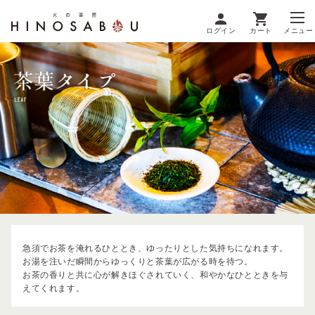
ログイン
カート
メニュー
急須でお茶を淹れるひととき、ゆったりとした気持ちになれます。
お湯を注いだ瞬間からゆっくりと茶葉が広がる時を待つ。
お茶の香りと共に心が解きほぐされていく、和やかなひとときを与
えてくれます。