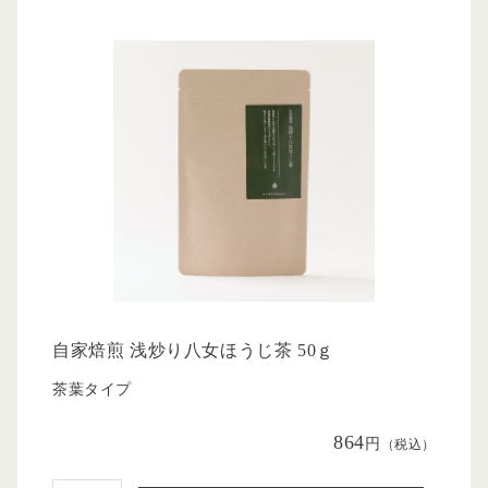
自家焙煎 浅炒り八女ほうじ茶 50ｇ
茶葉タイプ
864
円
（税込）