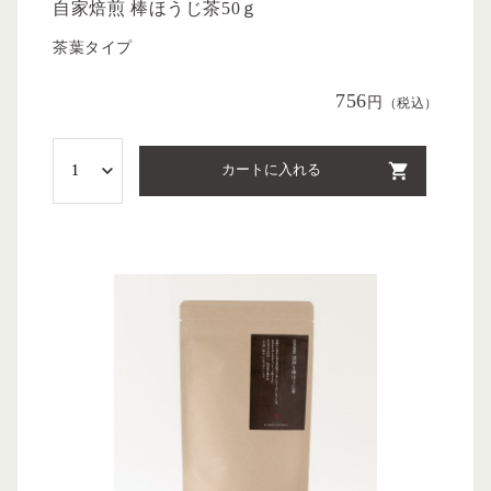
自家焙煎 棒ほうじ茶50ｇ
茶葉タイプ
756
円
（税込）
カートに入れる