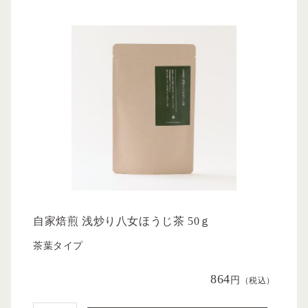
自家焙煎 浅炒り八女ほうじ茶 50ｇ
茶葉タイプ
864
円
（税込）