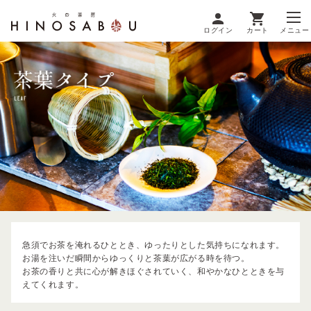
ログイン
カート
メニュー
急須でお茶を淹れるひととき、ゆったりとした気持ちになれます。
お湯を注いだ瞬間からゆっくりと茶葉が広がる時を待つ。
お茶の香りと共に心が解きほぐされていく、和やかなひとときを与
えてくれます。