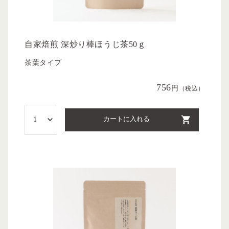
自家焙煎 深炒り棒ほうじ茶50ｇ
茶葉タイプ
756
円
（税込）
カートに入れる