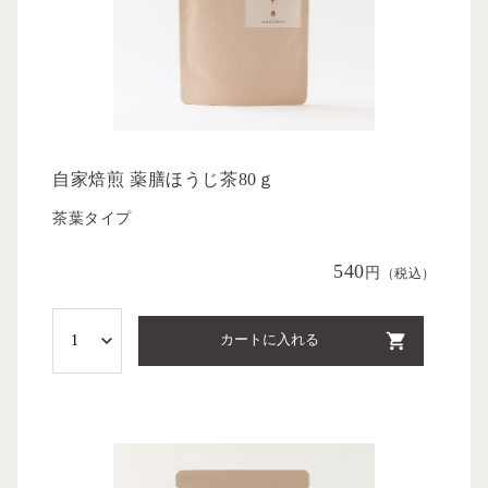
自家焙煎 薬膳ほうじ茶80ｇ
茶葉タイプ
540
円
（税込）
カートに入れる