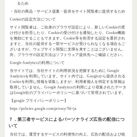
るため
・当社の商品・サービス提案・提供をサイト閲覧者に提供するため
Cookieの設定方法について
サイト閲覧者は、ご自身のブラウザ設定により、新しいCookieの受
け付けを拒否したり、Cookieの受け付けを通知したり、Cookie機能
を無効にすることもできます。Cookie等を拒否する設定を選択され
ますと、当社の提供する一部サービスが受けられなくなる場合もご
ざいますが、ウェブサイト閲覧に支障を来すことはございません。
尚、ブラウザの設定方法はソフトウェア提供先へご確認ください。
Google Analyticsの利用について
当サイトでは、当社サイトの利用状況を把握するために Google
Analyticsを利用しています。サイト内では、Googleから提供される
Cookieを利用し情報を収集しますが、利用者個人を特定する情報は
取得していません。Google Analyticsの利用により収集されたデータ
はGoogle社のプライバシーポリシーに基づいて管理されています。
【google プライバシーポリシー】
https://policies.google.com/privacy?hl=ja
７．第三者サービスによるパーソナライズ広告の配信につ
いて
当社では、運営するサービスの利便性の向上、広告の配信および統