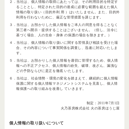
２．当社は、個人情報の取得にあたっては、その利用目的を特定す
ることとし、特定された目的の達成に必要な範囲を超えた個人
情報の取り扱い（目的外利 用 ）はいたしません。また、目的外
利用を行わないために、厳正な管理措置を講じます。
３．当社は、お預かりした個人情報をご本人の同意を得ることなく
第三者へ開示・提供することはございません。（但し、法令に
基づく場合、人の生命・身体 の保護の場合を除きます。）
４．当社は、個人情報の取り扱いに関する苦情及び相談を受けた場
合、その内容について事実関係を調査し、迅速に対応いたしま
す。
５．当社は、お預かりした個人情報を適切に管理するため、個人情
報への不正アクセス、個人情報の紛失、破壊、改ざん、漏洩な
どの予防ならびに是正を徹底 いたします。
６．当社は、社会情勢・環境の変化を踏まえて、継続的に個人情報
保護に関する個人情報マネジメントシステムを見直し、個人情
報保護への取り組みを改善し ていきます。
制定：2011年7月1日
火乃茶房株式会社 火の茶房ほうじ屋
個人情報の取り扱いについて