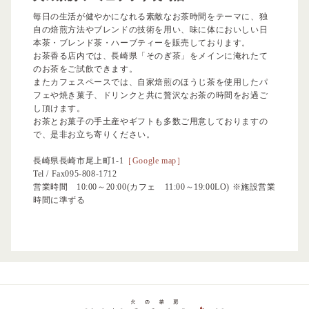
毎日の生活が健やかになれる素敵なお茶時間をテーマに、独
自の焙煎方法やブレンドの技術を用い、味に体においしい日
本茶・ブレンド茶・ハーブティーを販売しております。
お茶香る店内では、長崎県「そのぎ茶」をメインに淹れたて
のお茶をご試飲できます。
またカフェスペースでは、自家焙煎のほうじ茶を使用したパ
フェや焼き菓子、ドリンクと共に贅沢なお茶の時間をお過ご
し頂けます。
お茶とお菓子の手土産やギフトも多数ご用意しておりますの
で、是非お立ち寄りください。
長崎県長崎市尾上町1-1
［Google map］
Tel / Fax
095-808-1712
営業時間 10:00～20:00(カフェ 11:00～19:00LO) ※施設営業
時間に準ずる