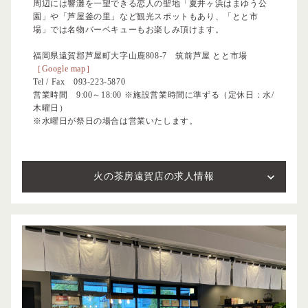
周辺には響灘を一望できる恋人の聖地「夏井ヶ浜はまゆう公
園」や「芦屋釜の里」など観光スポットもあり、「とと市
場」では名物バーベキューもお楽しみ頂けます。
福岡県遠賀郡芦屋町大字山鹿808-7 筑前芦屋 とと市場
［Google map］
Tel / Fax
093-223-5870
営業時間 9:00～18:00 ※施設営業時間に準ずる（定休日：水/
木曜日）
※水曜日が祭日の場合は営業いたします。
火の茶房遠賀店の求人情報