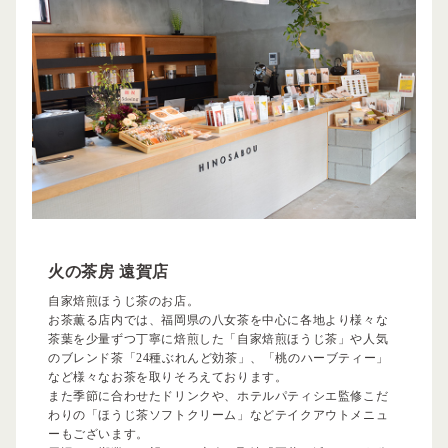
火の茶房 遠賀店
自家焙煎ほうじ茶のお店。
お茶薫る店内では、福岡県の八女茶を中心に各地より様々な
茶葉を少量ずつ丁寧に焙煎した「自家焙煎ほうじ茶」や人気
のブレンド茶「24種ぶれんど効茶」、「桃のハーブティー」
など様々なお茶を取りそろえております。
また季節に合わせたドリンクや、ホテルパティシエ監修こだ
わりの「ほうじ茶ソフトクリーム」などテイクアウトメニュ
ーもございます。