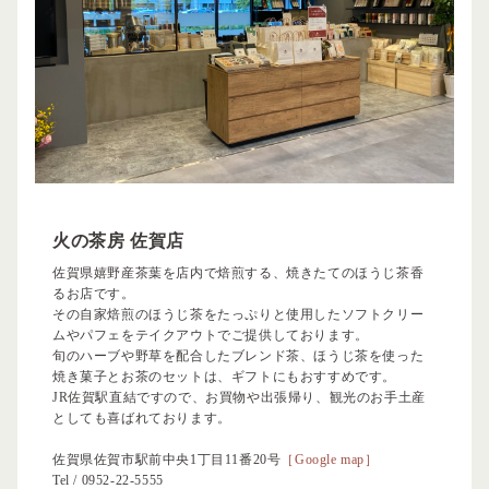
火の茶房 佐賀店
佐賀県嬉野産茶葉を店内で焙煎する、焼きたてのほうじ茶香
るお店です。
その自家焙煎のほうじ茶をたっぷりと使用したソフトクリー
ムやパフェをテイクアウトでご提供しております。
旬のハーブや野草を配合したブレンド茶、ほうじ茶を使った
焼き菓子とお茶のセットは、ギフトにもおすすめです。
JR佐賀駅直結ですので、お買物や出張帰り、観光のお手土産
としても喜ばれております。
佐賀県佐賀市駅前中央1丁目11番20号
［Google map］
Tel /
0952-22-5555