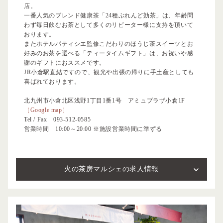
店。
一番人気のブレンド健康茶「24種ぶれんど効茶」は、年齢問
わず毎日飲むお茶として多くのリピーター様に支持を頂いて
おります。
またホテルパティシエ監修こだわりのほうじ茶スイーツとお
好みのお茶を選べる「ティータイムギフト」は、お祝いや感
謝のギフトにおススメです。
JR小倉駅直結ですので、観光や出張の帰りに手土産としても
喜ばれております。
北九州市小倉北区浅野1丁目1番1号 アミュプラザ小倉1F
［Google map］
Tel / Fax
093-512-0585
営業時間 10:00～20:00 ※施設営業時間に準ずる
火の茶房マルシェの求人情報