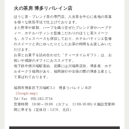
火の茶房 博多リバレイン店
ほうじ茶・ブレンド茶の専門店。八女茶を中心に各地の茶葉
を様々な焙煎手法で仕上げております。
また野草や穀類、ハーブを織り交ぜたブレンド茶やハーブテ
ィー、ホテルパティシエ監修こだわりのほうじ茶スイーツ
も。カフェスペースも併設しており、ホテルパティシエ監修
のスイーツと共にゆったりとしたお茶の時間をお楽しみいた
だけます。
お茶とお菓子を詰め合わせた「ティータイムギフト」は、お
祝いや感謝のギフトにおススメです。
地下鉄中洲川端駅直結、近隣には川端商店街、博多座、ホテ
ルオークラ福岡があり、福岡旅行や出張の際の博多土産とし
て喜ばれております。
福岡市博多区下川端町3-1 博多リバレイン B2F
［Google map］
Tel / Fax
092-282-3734
営業時間 10:00～19:00 (カフェ 11:00-18:00) ※施設営業時
間に準ずる（定休日：12/31、元日）