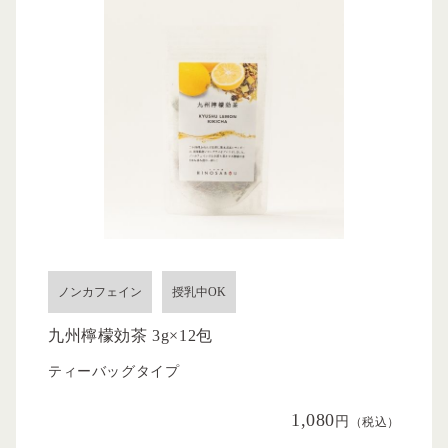
ノンカフェイン
授乳中OK
九州檸檬効茶 3g×12包
ティーバッグタイプ
1,080
円
（税込）