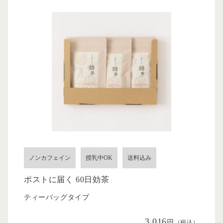
ノンカフェイン
授乳中OK
送料込み
ポストに届く 60日効茶
ティーバッグタイプ
3,016
円
（税込）