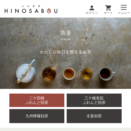
ログイン
カート
メニュー
二十四種
三十種美肌
ぶれんど効茶
ぶれんど効茶
九州檸檬効茶
生姜効茶