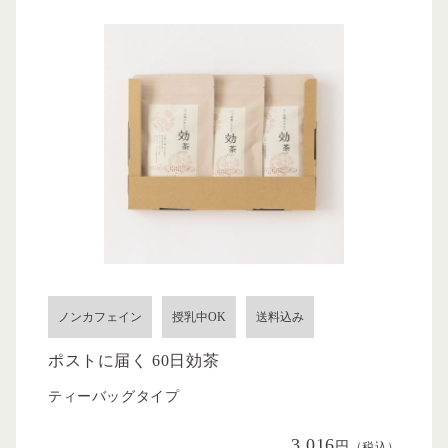
ノンカフェイン
授乳中OK
送料込み
ポストに届く 60日効茶
ティーバッグタイプ
3,016
円
（税込）