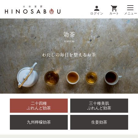
ログイン
カート
メニュー
二十四種
三十種美肌
ぶれんど効茶
ぶれんど効茶
九州檸檬効茶
生姜効茶