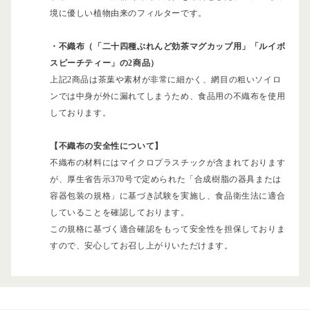
境に優しい植物由来のフィルターです。
・不織布（「二十四種ぶれんど効茶マグカップ用」「ルイボ
スピーチティー」の2商品）
上記2商品は茶葉や素材が非常に細かく、網目の粗いソイロ
ンでは中身が外に漏れてしまうため、食品用の不織布を使用
しております。
【不織布の安全性について】
不織布の材料にはマイクロプラスチックが含まれております
が、厚生省告示370号で定められた「合成樹脂の器具または
容器包装の規格」に基づき試験を実施し、食品衛生法に適合
していることを確認しております。
この規格に基づく適合確認をもって安全性を担保しておりま
すので、安心してお召し上がりいただけます。