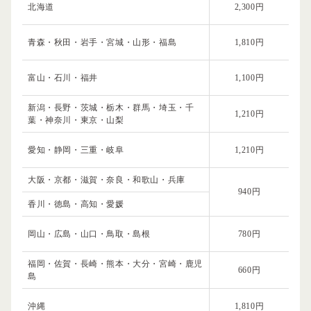
北海道
2,300円
青森・秋田・岩手・宮城・山形・福島
1,810円
富山・石川・福井
1,100円
新潟・長野・茨城・栃木・群馬・埼玉・千
1,210円
葉・神奈川・東京・山梨
愛知・静岡・三重・岐阜
1,210円
大阪・京都・滋賀・奈良・和歌山・兵庫
940円
香川・徳島・高知・愛媛
岡山・広島・山口・鳥取・島根
780円
福岡・佐賀・長崎・熊本・大分・宮崎・鹿児
660円
島
沖縄
1,810円