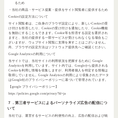
るため
・当社の商品・サービス提案・提供をサイト閲覧者に提供するため
Cookieの設定方法について
サイト閲覧者は、ご自身のブラウザ設定により、新しいCookieの受
け付けを拒否したり、Cookieの受け付けを通知したり、Cookie機能
を無効にすることもできます。Cookie等を拒否する設定を選択され
ますと、当社の提供する一部サービスが受けられなくなる場合もご
ざいますが、ウェブサイト閲覧に支障を来すことはございません。
尚、ブラウザの設定方法はソフトウェア提供先へご確認ください。
Google Analyticsの利用について
当サイトでは、当社サイトの利用状況を把握するために Google
Analyticsを利用しています。サイト内では、Googleから提供される
Cookieを利用し情報を収集しますが、利用者個人を特定する情報は
取得していません。Google Analyticsの利用により収集されたデータ
はGoogle社のプライバシーポリシーに基づいて管理されています。
【google プライバシーポリシー】
https://policies.google.com/privacy?hl=ja
７．第三者サービスによるパーソナライズ広告の配信につ
いて
当社では、運営するサービスの利便性の向上、広告の配信および統