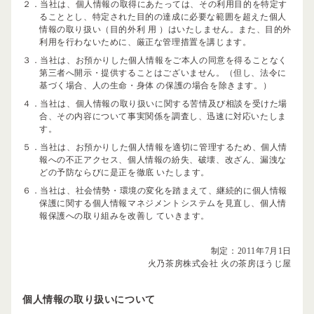
２．当社は、個人情報の取得にあたっては、その利用目的を特定す
ることとし、特定された目的の達成に必要な範囲を超えた個人
情報の取り扱い（目的外利 用 ）はいたしません。また、目的外
利用を行わないために、厳正な管理措置を講じます。
３．当社は、お預かりした個人情報をご本人の同意を得ることなく
第三者へ開示・提供することはございません。（但し、法令に
基づく場合、人の生命・身体 の保護の場合を除きます。）
４．当社は、個人情報の取り扱いに関する苦情及び相談を受けた場
合、その内容について事実関係を調査し、迅速に対応いたしま
す。
５．当社は、お預かりした個人情報を適切に管理するため、個人情
報への不正アクセス、個人情報の紛失、破壊、改ざん、漏洩な
どの予防ならびに是正を徹底 いたします。
６．当社は、社会情勢・環境の変化を踏まえて、継続的に個人情報
保護に関する個人情報マネジメントシステムを見直し、個人情
報保護への取り組みを改善し ていきます。
制定：2011年7月1日
火乃茶房株式会社 火の茶房ほうじ屋
個人情報の取り扱いについて