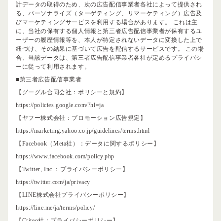
計データの取得のため、次の広告配信事業者各社によって提供され
る、パーソナライズ（ターゲティング、リマーケティング）広告及
びマーケティングサービスを利用する場合があります。 これは主
に、当社の保有する個人情報と第三者広告配信事業者が保有するユ
ーザーの履歴情報等を、本人が特定されないデータに変換した上で
紐づけ、その結果に基づいて広告を配信するサービスです。 この場
合、当該データは、第三者広告配信事業者各社が定めるプライバシ
ーに従って利用されます。
■第三者広告配信事業者
【グーグル合同会社：ポリシーと規約】
https://policies.google.com/?hl=ja
【ヤフー株式会社：プロモーション広告規定】
https://marketing.yahoo.co.jp/guidelines/terms.html
【Facebook（Meta社）：データに関するポリシー】
https://www.facebook.com/policy.php
【Twitter, Inc.：プライバシーポリシー】
https://twitter.com/ja/privacy
【LINE株式会社プライバシーポリシー】
https://line.me/ja/terms/policy/
【Criteo社：プライバシーポリシー】