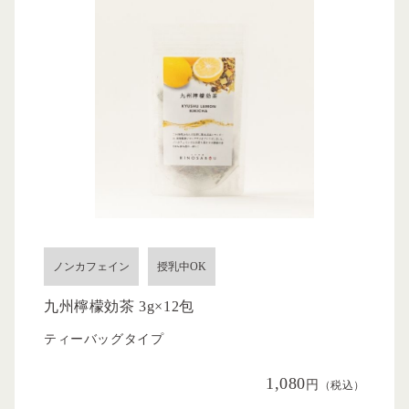
ノンカフェイン
授乳中OK
九州檸檬効茶 3g×12包
ティーバッグタイプ
1,080
円
（税込）