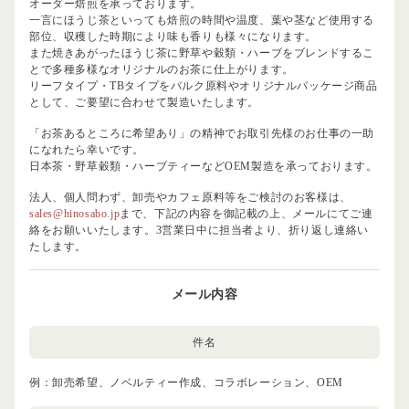
オーダー焙煎を承っております。
一言にほうじ茶といっても焙煎の時間や温度、葉や茎など使用する
部位、収穫した時期により味も香りも様々になります。
また焼きあがったほうじ茶に野草や穀類・ハーブをブレンドするこ
とで多種多様なオリジナルのお茶に仕上がります。
リーフタイプ・TBタイプをバルク原料やオリジナルパッケージ商品
として、ご要望に合わせて製造いたします。
「お茶あるところに希望あり」の精神でお取引先様のお仕事の一助
になれたら幸いです。
日本茶・野草穀類・ハーブティーなどOEM製造を承っております。
法人、個人問わず、卸売やカフェ原料等をご検討のお客様は、
sales@hinosabo.jp
まで、下記の内容を御記載の上、メールにてご連
絡をお願いいたします。3営業日中に担当者より、折り返し連絡い
たします。
メール内容
件名
例：卸売希望、ノベルティー作成、コラボレーション、OEM