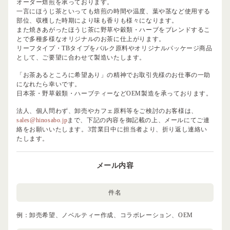
オーダー焙煎を承っております。
一言にほうじ茶といっても焙煎の時間や温度、葉や茎など使用する
部位、収穫した時期により味も香りも様々になります。
また焼きあがったほうじ茶に野草や穀類・ハーブをブレンドするこ
とで多種多様なオリジナルのお茶に仕上がります。
リーフタイプ・TBタイプをバルク原料やオリジナルパッケージ商品
として、ご要望に合わせて製造いたします。
「お茶あるところに希望あり」の精神でお取引先様のお仕事の一助
になれたら幸いです。
日本茶・野草穀類・ハーブティーなどOEM製造を承っております。
法人、個人問わず、卸売やカフェ原料等をご検討のお客様は、
sales@hinosabo.jp
まで、下記の内容を御記載の上、メールにてご連
絡をお願いいたします。3営業日中に担当者より、折り返し連絡い
たします。
メール内容
件名
例：卸売希望、ノベルティー作成、コラボレーション、OEM