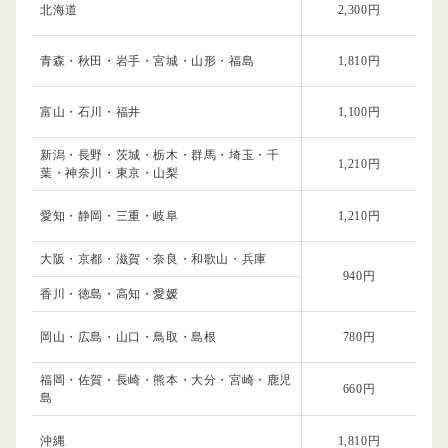
北海道
2,300円
青森・秋田・岩手・宮城・山形・福島
1,810円
富山・石川・福井
1,100円
新潟・長野・茨城・栃木・群馬・埼玉・千
1,210円
葉・神奈川・東京・山梨
愛知・静岡・三重・岐阜
1,210円
大阪・京都・滋賀・奈良・和歌山・兵庫
940円
香川・徳島・高知・愛媛
岡山・広島・山口・鳥取・島根
780円
福岡・佐賀・長崎・熊本・大分・宮崎・鹿児
660円
島
沖縄
1,810円