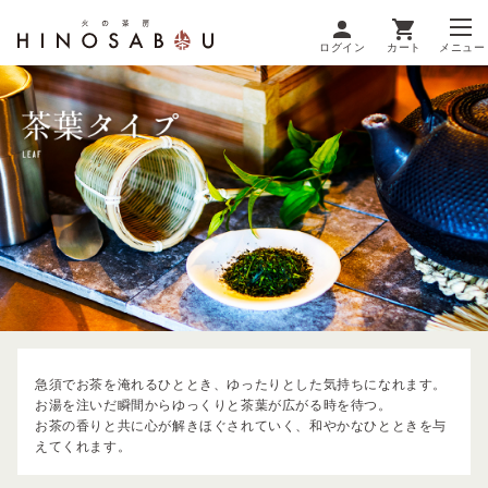
ログイン
カート
メニュー
急須でお茶を淹れるひととき、ゆったりとした気持ちになれます。
お湯を注いだ瞬間からゆっくりと茶葉が広がる時を待つ。
お茶の香りと共に心が解きほぐされていく、和やかなひとときを与
えてくれます。