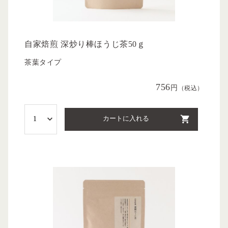
自家焙煎 深炒り棒ほうじ茶50ｇ
茶葉タイプ
756
円
（税込）
カートに入れる