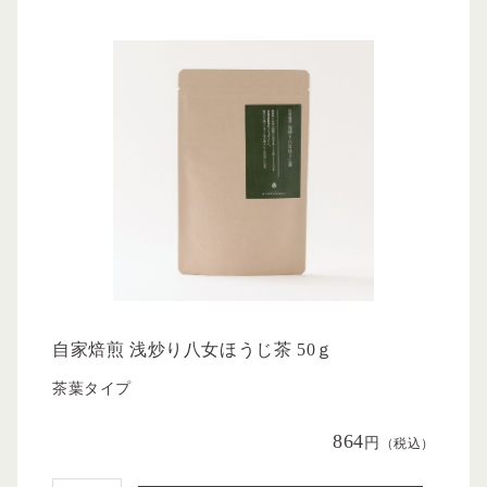
自家焙煎 浅炒り八女ほうじ茶 50ｇ
茶葉タイプ
864
円
（税込）