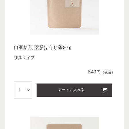
自家焙煎 薬膳ほうじ茶80ｇ
茶葉タイプ
540
円
（税込）
カートに入れる