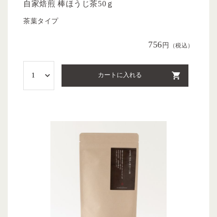
自家焙煎 棒ほうじ茶50ｇ
茶葉タイプ
756
円
（税込）
カートに入れる